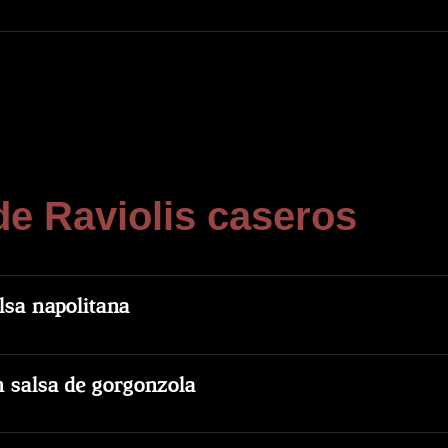
de Raviolis caseros
lsa napolitana
n salsa de gorgonzola